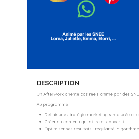
DESCRIPTION
Un Afterwork orienté cas réels animé par des SNEE
Au programme
Définir une stratégie marketing structurée et 
Créer du contenu qui attire et convertit
Optimiser ses résultats : régularité, algorithme