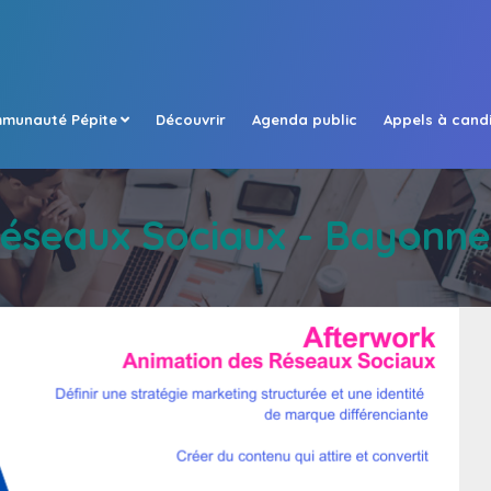
munauté Pépite
Découvrir
Agenda public
Appels à cand
éseaux Sociaux - Bayonne