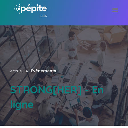
Accueil
Évènements
STRONG[HER] - En
ligne